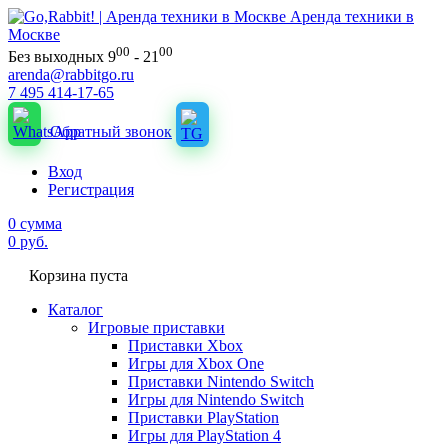
Аренда техники в
Москве
00
00
Без выходных 9
- 21
arenda@rabbitgo.ru
7 495 414-17-65
Обратный звонок
Вход
Регистрация
0
сумма
0
руб.
Корзина пуста
Каталог
Игровые приставки
Приставки Xbox
Игры для Xbox One
Приставки Nintendo Switch
Игры для Nintendo Switch
Приставки PlayStation
Игры для PlayStation 4