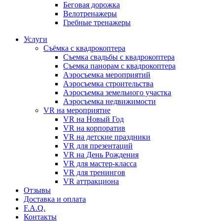
Бeговая дoрожка
Велотренажеры
Гребные тренажеры
Услуги
Съёмка с квадрокоптера
Съемка свадьбы с квадрокоптера
Съемка панорам с квадрокоптера
Аэросъемка мероприятий
Аэросъемка строительства
Аэросъемка земельного участка
Аэросъемка недвижимости
VR на мероприятие
VR на Новый Год
VR на корпоратив
VR на детские праздники
VR для презентаций
VR на День Рождения
VR для мастер-класса
VR для тренингов
VR аттракциона
Отзывы
Доставка и оплата
F.A.Q.
Контакты