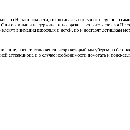
овара.На котором дети, отталкиваясь ногами от надувного самов
. Они съемные и выдерживают вес даже взрослого человека.Не о
ивлекут внимания взрослых и детей, но и доставят детишкам мо
нование, нагнетатель (вентилятор) который мы уберем на безопа
ацией аттракциона и в случае необходимости помогать и подска