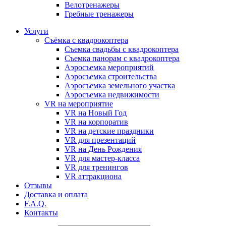
Велотренажеры
Гребные тренажеры
Услуги
Съёмка с квадрокоптера
Съемка свадьбы с квадрокоптера
Съемка панорам с квадрокоптера
Аэросъемка мероприятий
Аэросъемка строительства
Аэросъемка земельного участка
Аэросъемка недвижимости
VR на мероприятие
VR на Новый Год
VR на корпоратив
VR на детские праздники
VR для презентаций
VR на День Рождения
VR для мастер-класса
VR для тренингов
VR аттракциона
Отзывы
Доставка и оплата
F.A.Q.
Контакты