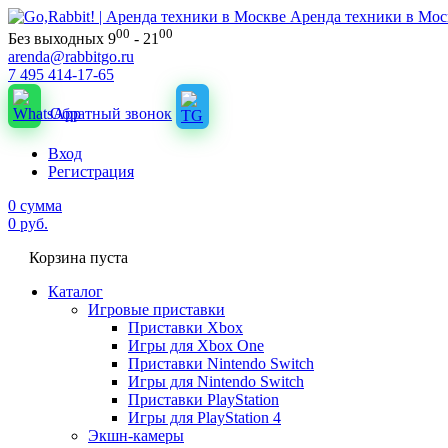
Аренда техники в Мос
00
00
Без выходных 9
- 21
arenda@rabbitgo.ru
7 495 414-17-65
Обратный звонок
Вход
Регистрация
0
сумма
0
руб.
Корзина пуста
Каталог
Игровые приставки
Приставки Xbox
Игры для Xbox One
Приставки Nintendo Switch
Игры для Nintendo Switch
Приставки PlayStation
Игры для PlayStation 4
Экшн-камеры