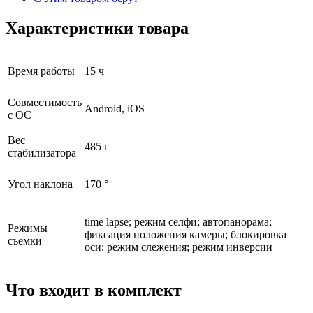
Характеристики товара
Время работы
15 ч
Совместимость
Android, iOS
с ОС
Вес
485 г
стабилизатора
Угол наклона
170 °
time lapse; режим селфи; автопанорама;
Режимы
фиксация положения камеры; блокировка
съемки
оси; режим слежения; режим инверсии
Что входит в комплект