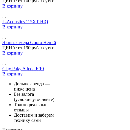
ЦЕНА:
от
100
руб.
/ сутки
В корзину
...
L-Acoustics 115XT HiQ
В корзину
...
Экшн-камера Gopro Hero 6
ЦЕНА:
от
190
руб.
/ сутки
В корзину
...
Clay Paky A.leda K10
В корзину
Дольше аренда —
ниже цена
Без залога
(условия уточняйте)
Только реальные
отзывы
Доставим и заберем
технику сами