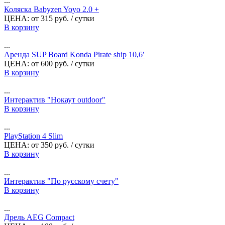
...
Коляска Babyzen Yoyo 2.0 +
ЦЕНА:
от
315
руб.
/ сутки
В корзину
...
Аренда SUP Board Konda Pirate ship 10,6′
ЦЕНА:
от
600
руб.
/ сутки
В корзину
...
Интерактив "Нокаут outdoor"
В корзину
...
PlayStation 4 Slim
ЦЕНА:
от
350
руб.
/ сутки
В корзину
...
Интерактив "По русскому счету"
В корзину
...
Дрель AEG Compact