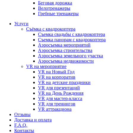
Бeговая дoрожка
Велотренажеры
Гребные тренажеры
Услуги
Съёмка с квадрокоптера
Съемка свадьбы с квадрокоптера
Съемка панорам с квадрокоптера
Аэросъемка мероприятий
Аэросъемка строительства
Аэросъемка земельного участка
Аэросъемка недвижимости
VR на мероприятие
VR на Новый Год
VR на корпоратив
VR на детские праздники
VR для презентаций
VR на День Рождения
VR для мастер-класса
VR для тренингов
VR аттракциона
Отзывы
Доставка и оплата
F.A.Q.
Контакты