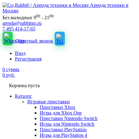
Аренда техники в
Москве
00
00
Без выходных 9
- 21
arenda@rabbitgo.ru
7 495 414-17-65
Обратный звонок
Вход
Регистрация
0
сумма
0
руб.
Корзина пуста
Каталог
Игровые приставки
Приставки Xbox
Игры для Xbox One
Приставки Nintendo Switch
Игры для Nintendo Switch
Приставки PlayStation
Игры для PlayStation 4