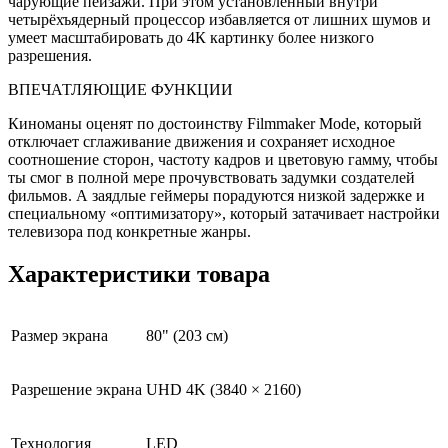
чарующие пейзажи. При этом установленный внутри
четырёхъядерный процессор избавляется от лишних шумов и
умеет масштабировать до 4К картинку более низкого
разрешения.
ВПЕЧАТЛЯЮЩИЕ ФУНКЦИИ
Киноманы оценят по достоинству Filmmaker Mode, который
отключает сглаживание движения и сохраняет исходное
соотношение сторон, частоту кадров и цветовую гамму, чтобы
ты смог в полной мере прочувствовать задумки создателей
фильмов. А заядлые геймеры порадуются низкой задержке и
специальному «оптимизатору», который затачивает настройки
телевизора под конкретные жанры.
Характеристики товара
Размер экрана
80" (203 см)
Разрешение экрана
UHD 4K (3840 × 2160)
Технология
LED