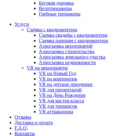
Бeговая дoрожка
Велотренажеры
Гребные тренажеры
Услуги
Съёмка с квадрокоптера
Съемка свадьбы с квадрокоптера
Съемка панорам с квадрокоптера
Аэросъемка мероприятий
Аэросъемка строительства
Аэросъемка земельного участка
Аэросъемка недвижимости
VR на мероприятие
VR на Новый Год
VR на корпоратив
VR на детские праздники
VR для презентаций
VR на День Рождения
VR для мастер-класса
VR для тренингов
VR аттракциона
Отзывы
Доставка и оплата
F.A.Q.
Контакты