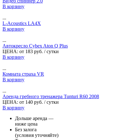
Видео спиннер 2.0
В корзину
...
L-Acoustics LA4X
В корзину
...
Автокресло Cybex Aton Q Plus
ЦЕНА:
от
183
руб.
/ сутки
В корзину
...
Комната страха VR
В корзину
...
Аренда гребного тренажера Tunturi R60 2008
ЦЕНА:
от
140
руб.
/ сутки
В корзину
Дольше аренда —
ниже цена
Без залога
(условия уточняйте)