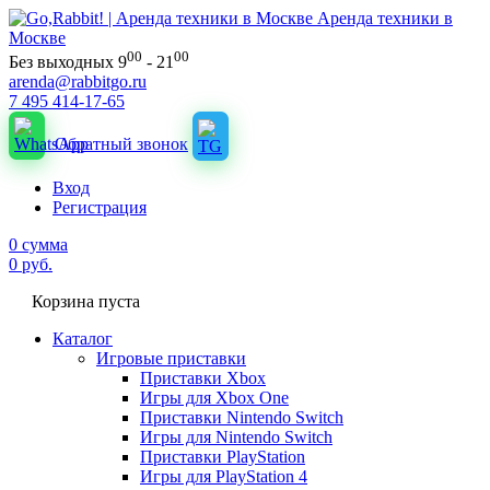
Аренда техники в
Москве
00
00
Без выходных 9
- 21
arenda@rabbitgo.ru
7 495 414-17-65
Обратный звонок
Вход
Регистрация
0
сумма
0
руб.
Корзина пуста
Каталог
Игровые приставки
Приставки Xbox
Игры для Xbox One
Приставки Nintendo Switch
Игры для Nintendo Switch
Приставки PlayStation
Игры для PlayStation 4