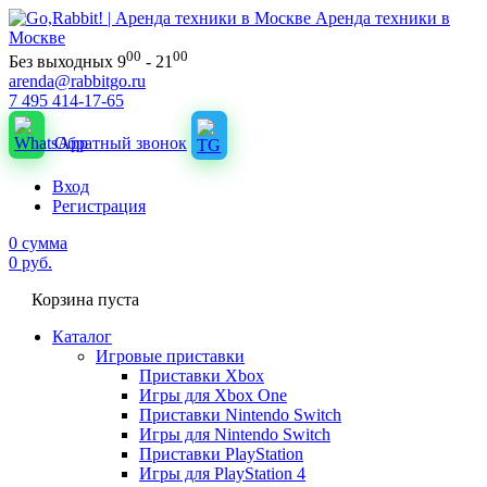
Аренда техники в
Москве
00
00
Без выходных 9
- 21
arenda@rabbitgo.ru
7 495 414-17-65
Обратный звонок
Вход
Регистрация
0
сумма
0
руб.
Корзина пуста
Каталог
Игровые приставки
Приставки Xbox
Игры для Xbox One
Приставки Nintendo Switch
Игры для Nintendo Switch
Приставки PlayStation
Игры для PlayStation 4