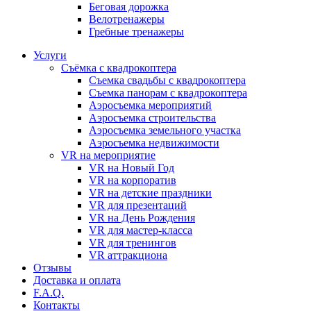
Бeговая дoрожка
Велотренажеры
Гребные тренажеры
Услуги
Съёмка с квадрокоптера
Съемка свадьбы с квадрокоптера
Съемка панорам с квадрокоптера
Аэросъемка мероприятий
Аэросъемка строительства
Аэросъемка земельного участка
Аэросъемка недвижимости
VR на мероприятие
VR на Новый Год
VR на корпоратив
VR на детские праздники
VR для презентаций
VR на День Рождения
VR для мастер-класса
VR для тренингов
VR аттракциона
Отзывы
Доставка и оплата
F.A.Q.
Контакты