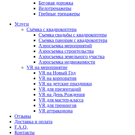
Бeговая дoрожка
Велотренажеры
Гребные тренажеры
Услуги
Съёмка с квадрокоптера
Съемка свадьбы с квадрокоптера
Съемка панорам с квадрокоптера
Аэросъемка мероприятий
Аэросъемка строительства
Аэросъемка земельного участка
Аэросъемка недвижимости
VR на мероприятие
VR на Новый Год
VR на корпоратив
VR на детские праздники
VR для презентаций
VR на День Рождения
VR для мастер-класса
VR для тренингов
VR аттракциона
Отзывы
Доставка и оплата
F.A.Q.
Контакты