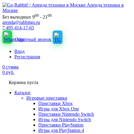
Аренда техники в
Москве
00
00
Без выходных 9
- 21
arenda@rabbitgo.ru
7 495 414-17-65
Обратный звонок
Вход
Регистрация
0
сумма
0
руб.
Корзина пуста
Каталог
Игровые приставки
Приставки Xbox
Игры для Xbox One
Приставки Nintendo Switch
Игры для Nintendo Switch
Приставки PlayStation
Игры для PlayStation 4