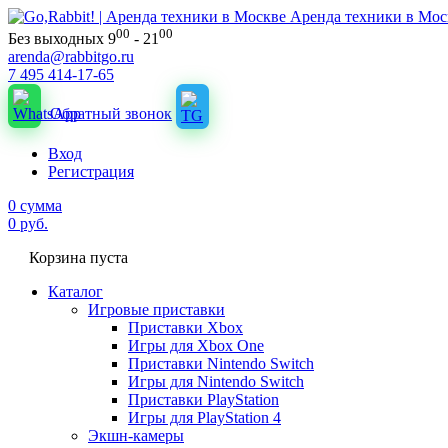
Аренда техники в Мос
00
00
Без выходных 9
- 21
arenda@rabbitgo.ru
7 495 414-17-65
Обратный звонок
Вход
Регистрация
0
сумма
0
руб.
Корзина пуста
Каталог
Игровые приставки
Приставки Xbox
Игры для Xbox One
Приставки Nintendo Switch
Игры для Nintendo Switch
Приставки PlayStation
Игры для PlayStation 4
Экшн-камеры