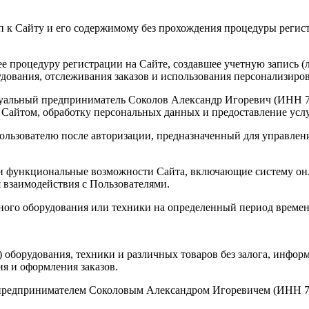
п к Сайту и его содержимому без прохождения процедуры реги
 процедуру регистрации на Сайте, создавшее учетную запись (
дования, отслеживания заказов и использования персонализиро
альный предприниматель Соколов Александр Игоревич (ИНН 77
ие Сайтом, обработку персональных данных и предоставление усл
льзователю после авторизации, предназначенный для управлени
функциональные возможности Сайта, включающие систему онлай
я взаимодействия с Пользователями.
ного оборудования или техники на определенный период времен
а) оборудования, техники и различных товаров без залога, инфо
я и оформления заказов.
 предпринимателем Соколовым Александром Игоревичем (ИНН 