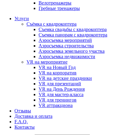
Велотренажеры
Гребные тренажеры
Услуги
Съёмка с квадрокоптера
Съемка свадьбы с квадрокоптера
Съемка панорам с квадрокоптера
Аэросъемка мероприятий
Аэросъемка строительства
Аэросъемка земельного участка
Аэросъемка недвижимости
VR на мероприятие
VR на Новый Год
VR на корпоратив
VR на детские праздники
VR для презентаций
VR на День Рождения
VR для мастер-класса
VR для тренингов
VR аттракциона
Отзывы
Доставка и оплата
F.A.Q.
Контакты