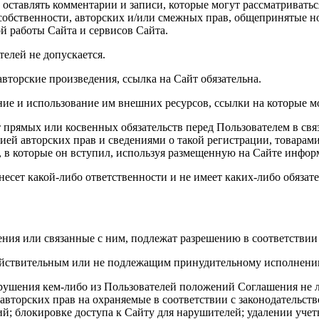
е оставлять комментарии и записи, которые могут рассматриват
 собственности, авторских и/или смежных прав, общепринятые н
й работы Сайта и сервисов Сайта.
телей не допускается.
вторские произведения, ссылка на Сайт обязательна.
ние и использование им внешних ресурсов, ссылки на которые мо
ет прямых или косвенных обязательств перед Пользователем в 
ей авторских прав и сведениями о такой регистрации, товарам
, в которые он вступил, используя размещенную на Сайте инфо
 несет какой-либо ответственности и не имеет каких-либо обязате
ения или связанные с ним, подлежат разрешению в соответстви
действительным или не подлежащим принудительному исполнени
нарушения кем-либо из Пользователей положений Соглашения не
авторских прав на охраняемые в соответствии с законодательств
й; блокировке доступа к Сайту для нарушителей; удалении учет