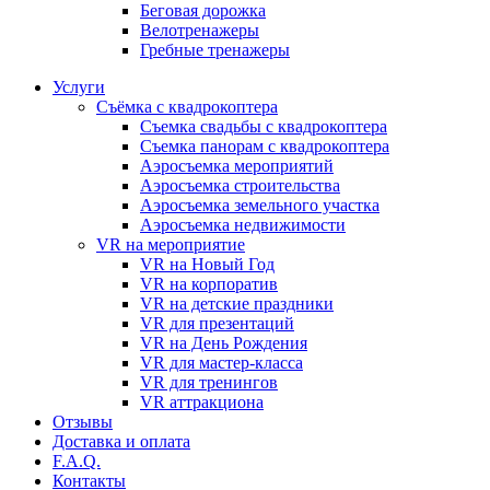
Бeговая дoрожка
Велотренажеры
Гребные тренажеры
Услуги
Съёмка с квадрокоптера
Съемка свадьбы с квадрокоптера
Съемка панорам с квадрокоптера
Аэросъемка мероприятий
Аэросъемка строительства
Аэросъемка земельного участка
Аэросъемка недвижимости
VR на мероприятие
VR на Новый Год
VR на корпоратив
VR на детские праздники
VR для презентаций
VR на День Рождения
VR для мастер-класса
VR для тренингов
VR аттракциона
Отзывы
Доставка и оплата
F.A.Q.
Контакты