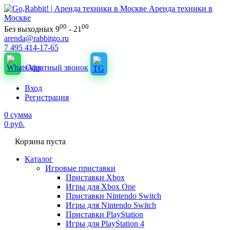
Аренда техники в
Москве
00
00
Без выходных 9
- 21
arenda@rabbitgo.ru
7 495 414-17-65
Обратный звонок
Вход
Регистрация
0
сумма
0
руб.
Корзина пуста
Каталог
Игровые приставки
Приставки Xbox
Игры для Xbox One
Приставки Nintendo Switch
Игры для Nintendo Switch
Приставки PlayStation
Игры для PlayStation 4