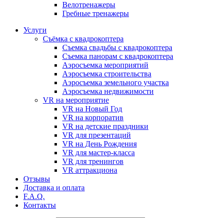
Велотренажеры
Гребные тренажеры
Услуги
Съёмка с квадрокоптера
Съемка свадьбы с квадрокоптера
Съемка панорам с квадрокоптера
Аэросъемка мероприятий
Аэросъемка строительства
Аэросъемка земельного участка
Аэросъемка недвижимости
VR на мероприятие
VR на Новый Год
VR на корпоратив
VR на детские праздники
VR для презентаций
VR на День Рождения
VR для мастер-класса
VR для тренингов
VR аттракциона
Отзывы
Доставка и оплата
F.A.Q.
Контакты