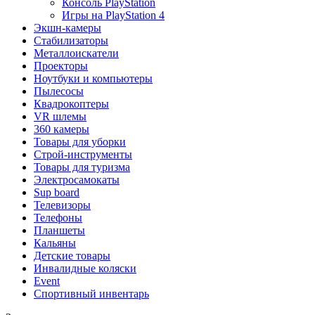
Консоль PlayStation
Игры на PlayStation 4
Экшн-камеры
Стабилизаторы
Металлоискатели
Проекторы
Ноутбуки и компьютеры
Пылесосы
Квадрокоптеры
VR шлемы
360 камеры
Товары для уборки
Строй-инструменты
Товары для туризма
Электросамокаты
Sup board
Телевизоры
Телефоны
Планшеты
Кальяны
Детские товары
Инвалидные коляски
Event
Спортивный инвентарь