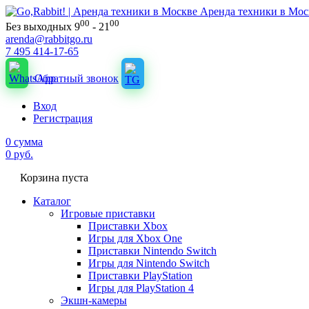
Аренда техники в Мос
00
00
Без выходных 9
- 21
arenda@rabbitgo.ru
7 495 414-17-65
Обратный звонок
Вход
Регистрация
0
сумма
0
руб.
Корзина пуста
Каталог
Игровые приставки
Приставки Xbox
Игры для Xbox One
Приставки Nintendo Switch
Игры для Nintendo Switch
Приставки PlayStation
Игры для PlayStation 4
Экшн-камеры