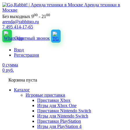
Аренда техники в
Москве
00
00
Без выходных 9
- 21
arenda@rabbitgo.ru
7 495 414-17-65
Обратный звонок
Вход
Регистрация
0
сумма
0
руб.
Корзина пуста
Каталог
Игровые приставки
Приставки Xbox
Игры для Xbox One
Приставки Nintendo Switch
Игры для Nintendo Switch
Приставки PlayStation
Игры для PlayStation 4