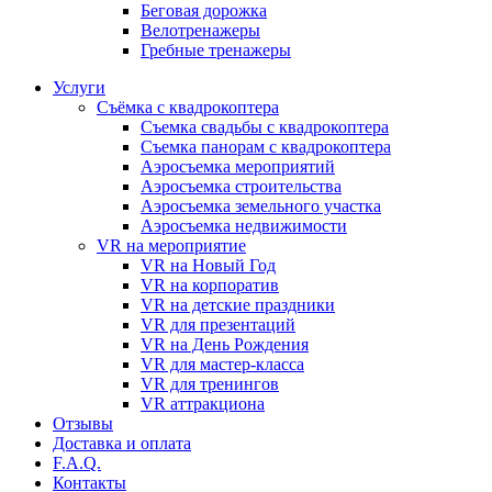
Бeговая дoрожка
Велотренажеры
Гребные тренажеры
Услуги
Съёмка с квадрокоптера
Съемка свадьбы с квадрокоптера
Съемка панорам с квадрокоптера
Аэросъемка мероприятий
Аэросъемка строительства
Аэросъемка земельного участка
Аэросъемка недвижимости
VR на мероприятие
VR на Новый Год
VR на корпоратив
VR на детские праздники
VR для презентаций
VR на День Рождения
VR для мастер-класса
VR для тренингов
VR аттракциона
Отзывы
Доставка и оплата
F.A.Q.
Контакты