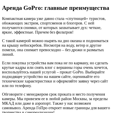
Аренда GoPro: главные преимущества
Компактная камера уже давно стала «спутницей» туристов,
обожающих экстрим, спортсменов и блогеров. С ней
получаются снимки, от которых захватывает дух: четкие,
яркие, эффектные. Причем без фильтров!
С такой камерой можно нырять на дно океана и подниматься
на крышу небоскребов. Несмотря на воду, ветер и другие
помехи, она снимает превосходно – без дрожи и размытых
линий.
Если покупка устройства вам пока не по карману, но сделать
крутые кадры или снять влог с вершины горы очень хочется,
воспользуйтесь нашей услугой – прокат GoPro. Выбирайте
подходящее устройство на нашем сайте, оценивайте его
технические характеристики и оформляйте заявку через сайт
или по телефону.
Обговорите с менеджером срок проката и место получения
камеры. Мы привезем ее в любой район Москвы, за пределы
МКАД или даже в аэропорт. Также у нас возможен
самовывоз. Аренда ГоПро откроет новые границы для вашего
творчества и самореализации!