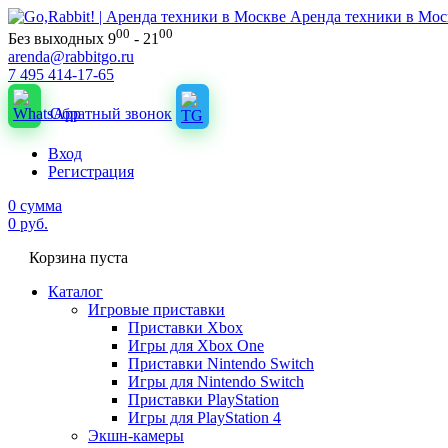
Аренда техники в Мос
00
00
Без выходных 9
- 21
arenda@rabbitgo.ru
7 495 414-17-65
Обратный звонок
Вход
Регистрация
0
сумма
0
руб.
Корзина пуста
Каталог
Игровые приставки
Приставки Xbox
Игры для Xbox One
Приставки Nintendo Switch
Игры для Nintendo Switch
Приставки PlayStation
Игры для PlayStation 4
Экшн-камеры