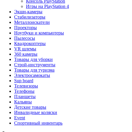
Консоль PlayStation
Игры на PlayStation 4
Экшн-камеры
Стабилизаторы
Металлоискатели
Проекторы
Ноутбуки и компьютеры
Пылесосы
Квадрокоптеры
VR шлемы
360 камеры
Товары для уборки
Строй-инструменты
Товары для туризма
Электросамокаты
Sup board
Телевизоры
Телефоны
Планшеты
Кальяны
Детские товары
Инвалидные коляски
Event
Спортивный инвентарь