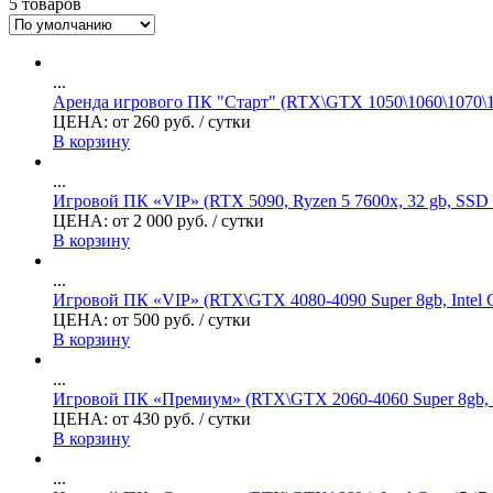
5 товаров
...
Аренда игрового ПК "Старт" (RTX\GTX 1050\1060\1070\1660
ЦЕНА:
от
260
руб.
/ сутки
В корзину
...
Игровой ПК «VIP» (RTX 5090, Ryzen 5 7600x, 32 gb, S
ЦЕНА:
от
2 000
руб.
/ сутки
В корзину
...
Игровой ПК «VIP» (RTX\GTX 4080-4090 Super 8gb, Intel C
ЦЕНА:
от
500
руб.
/ сутки
В корзину
...
Игровой ПК «Премиум» (RTX\GTX 2060-4060 Super 8gb, Int
ЦЕНА:
от
430
руб.
/ сутки
В корзину
...