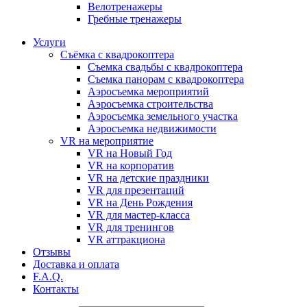
Велотренажеры
Гребные тренажеры
Услуги
Съёмка с квадрокоптера
Съемка свадьбы с квадрокоптера
Съемка панорам с квадрокоптера
Аэросъемка мероприятий
Аэросъемка строительства
Аэросъемка земельного участка
Аэросъемка недвижимости
VR на мероприятие
VR на Новый Год
VR на корпоратив
VR на детские праздники
VR для презентаций
VR на День Рождения
VR для мастер-класса
VR для тренингов
VR аттракциона
Отзывы
Доставка и оплата
F.A.Q.
Контакты