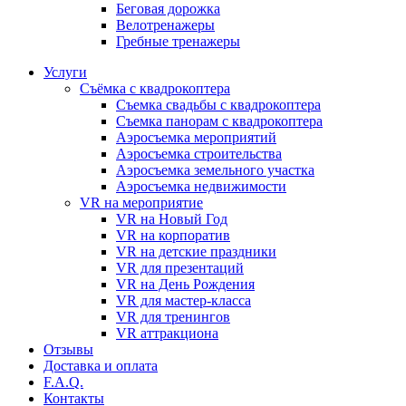
Бeговая дoрожка
Велотренажеры
Гребные тренажеры
Услуги
Съёмка с квадрокоптера
Съемка свадьбы с квадрокоптера
Съемка панорам с квадрокоптера
Аэросъемка мероприятий
Аэросъемка строительства
Аэросъемка земельного участка
Аэросъемка недвижимости
VR на мероприятие
VR на Новый Год
VR на корпоратив
VR на детские праздники
VR для презентаций
VR на День Рождения
VR для мастер-класса
VR для тренингов
VR аттракциона
Отзывы
Доставка и оплата
F.A.Q.
Контакты