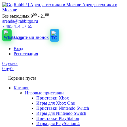
Аренда техники в
Москве
00
00
Без выходных 9
- 21
arenda@rabbitgo.ru
7 495 414-17-65
Обратный звонок
Вход
Регистрация
0
сумма
0
руб.
Корзина пуста
Каталог
Игровые приставки
Приставки Xbox
Игры для Xbox One
Приставки Nintendo Switch
Игры для Nintendo Switch
Приставки PlayStation
Игры для PlayStation 4