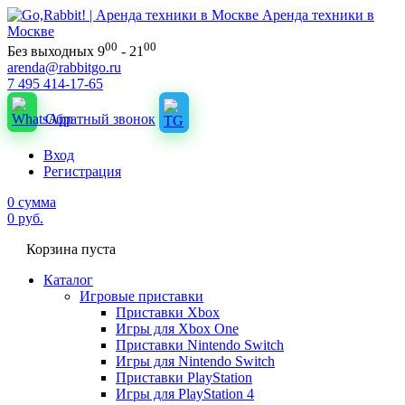
Аренда техники в
Москве
00
00
Без выходных 9
- 21
arenda@rabbitgo.ru
7 495 414-17-65
Обратный звонок
Вход
Регистрация
0
сумма
0
руб.
Корзина пуста
Каталог
Игровые приставки
Приставки Xbox
Игры для Xbox One
Приставки Nintendo Switch
Игры для Nintendo Switch
Приставки PlayStation
Игры для PlayStation 4