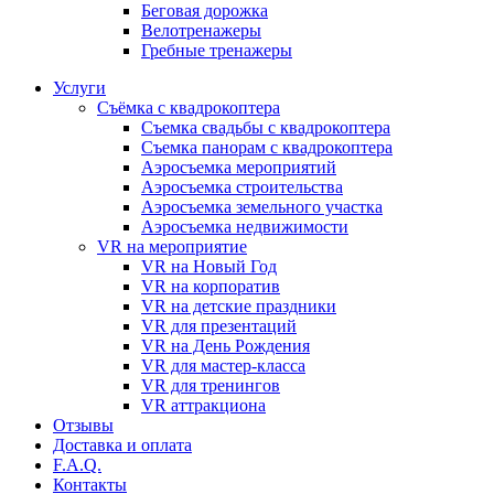
Бeговая дoрожка
Велотренажеры
Гребные тренажеры
Услуги
Съёмка с квадрокоптера
Съемка свадьбы с квадрокоптера
Съемка панорам с квадрокоптера
Аэросъемка мероприятий
Аэросъемка строительства
Аэросъемка земельного участка
Аэросъемка недвижимости
VR на мероприятие
VR на Новый Год
VR на корпоратив
VR на детские праздники
VR для презентаций
VR на День Рождения
VR для мастер-класса
VR для тренингов
VR аттракциона
Отзывы
Доставка и оплата
F.A.Q.
Контакты