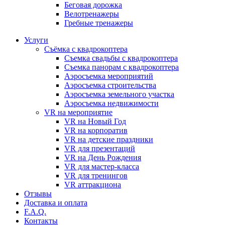
Бeговая дoрожка
Велотренажеры
Гребные тренажеры
Услуги
Съёмка с квадрокоптера
Съемка свадьбы с квадрокоптера
Съемка панорам с квадрокоптера
Аэросъемка мероприятий
Аэросъемка строительства
Аэросъемка земельного участка
Аэросъемка недвижимости
VR на мероприятие
VR на Новый Год
VR на корпоратив
VR на детские праздники
VR для презентаций
VR на День Рождения
VR для мастер-класса
VR для тренингов
VR аттракциона
Отзывы
Доставка и оплата
F.A.Q.
Контакты