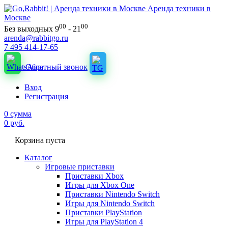
Аренда техники в
Москве
00
00
Без выходных 9
- 21
arenda@rabbitgo.ru
7 495 414-17-65
Обратный звонок
Вход
Регистрация
0
сумма
0
руб.
Корзина пуста
Каталог
Игровые приставки
Приставки Xbox
Игры для Xbox One
Приставки Nintendo Switch
Игры для Nintendo Switch
Приставки PlayStation
Игры для PlayStation 4