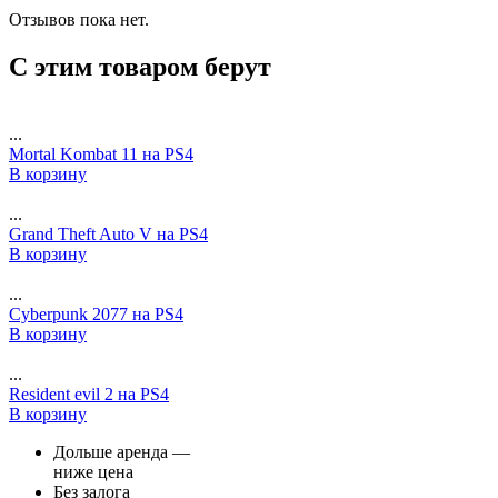
Отзывов пока нет.
С этим товаром берут
...
Mortal Kombat 11 на PS4
В корзину
...
Grand Theft Auto V на PS4
В корзину
...
Cyberpunk 2077 на PS4
В корзину
...
Resident evil 2 на PS4
В корзину
Дольше аренда —
ниже цена
Без залога