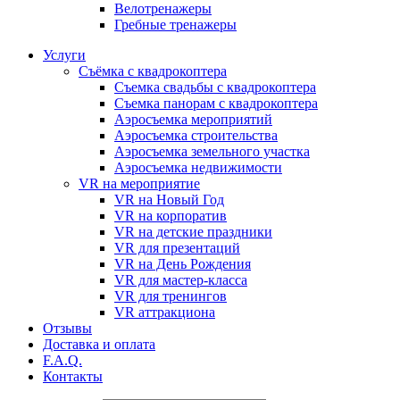
Велотренажеры
Гребные тренажеры
Услуги
Съёмка с квадрокоптера
Съемка свадьбы с квадрокоптера
Съемка панорам с квадрокоптера
Аэросъемка мероприятий
Аэросъемка строительства
Аэросъемка земельного участка
Аэросъемка недвижимости
VR на мероприятие
VR на Новый Год
VR на корпоратив
VR на детские праздники
VR для презентаций
VR на День Рождения
VR для мастер-класса
VR для тренингов
VR аттракциона
Отзывы
Доставка и оплата
F.A.Q.
Контакты