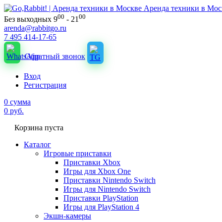
Аренда техники в Мос
00
00
Без выходных 9
- 21
arenda@rabbitgo.ru
7 495 414-17-65
Обратный звонок
Вход
Регистрация
0
сумма
0
руб.
Корзина пуста
Каталог
Игровые приставки
Приставки Xbox
Игры для Xbox One
Приставки Nintendo Switch
Игры для Nintendo Switch
Приставки PlayStation
Игры для PlayStation 4
Экшн-камеры