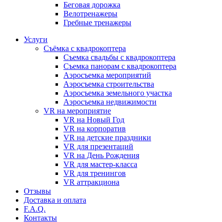
Бeговая дoрожка
Велотренажеры
Гребные тренажеры
Услуги
Съёмка с квадрокоптера
Съемка свадьбы с квадрокоптера
Съемка панорам с квадрокоптера
Аэросъемка мероприятий
Аэросъемка строительства
Аэросъемка земельного участка
Аэросъемка недвижимости
VR на мероприятие
VR на Новый Год
VR на корпоратив
VR на детские праздники
VR для презентаций
VR на День Рождения
VR для мастер-класса
VR для тренингов
VR аттракциона
Отзывы
Доставка и оплата
F.A.Q.
Контакты