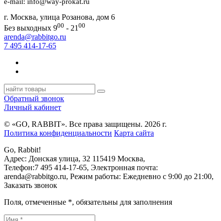
e-mail: info@way-prokat.ru
г. Москва, улица Розанова, дом 6
00
00
Без выходных 9
- 21
arenda@rabbitgo.ru
7 495 414-17-65
Обратный звонок
Личный кабинет
© «GO, RAВBIT». Все права защищены. 2026 г.
Политика конфиденциальности
Карта сайта
Go, Rabbit!
Адрес:
Донская улица, 32
115419
Москва
,
Телефон:
7 495 414-17-65
, Электронная почта:
arenda@rabbitgo.ru
, Режим работы:
Ежедневно с 9:00 до 21:00
,
Заказать звонок
Поля, отмеченные
*
, обязательны для заполнения