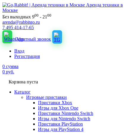
Аренда техники в
Москве
00
00
Без выходных 9
- 21
arenda@rabbitgo.ru
7 495 414-17-65
Обратный звонок
Вход
Регистрация
0
сумма
0
руб.
Корзина пуста
Каталог
Игровые приставки
Приставки Xbox
Игры для Xbox One
Приставки Nintendo Switch
Игры для Nintendo Switch
Приставки PlayStation
Игры для PlayStation 4