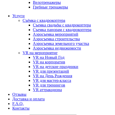
Велотренажеры
Гребные тренажеры
Услуги
Съёмка с квадрокоптера
Съемка свадьбы с квадрокоптера
Съемка панорам с квадрокоптера
Аэросъемка мероприятий
Аэросъемка строительства
Аэросъемка земельного участка
Аэросъемка недвижимости
VR на мероприятие
VR на Новый Год
VR на корпоратив
VR на детские праздники
VR для презентаций
VR на День Рождения
VR для мастер-класса
VR для тренингов
VR аттракциона
Отзывы
Доставка и оплата
F.A.Q.
Контакты