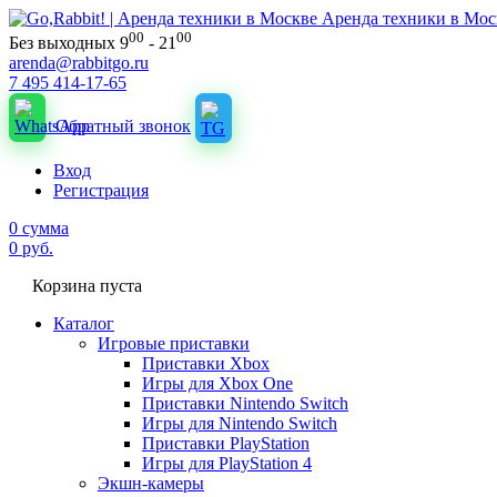
Аренда техники в Мос
00
00
Без выходных 9
- 21
arenda@rabbitgo.ru
7 495 414-17-65
Обратный звонок
Вход
Регистрация
0
сумма
0
руб.
Корзина пуста
Каталог
Игровые приставки
Приставки Xbox
Игры для Xbox One
Приставки Nintendo Switch
Игры для Nintendo Switch
Приставки PlayStation
Игры для PlayStation 4
Экшн-камеры