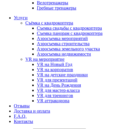
Велотренажеры
Гребные тренажеры
Услуги
Съёмка с квадрокоптера
Съемка свадьбы с квадрокоптера
Съемка панорам с квадрокоптера
Аэросъемка мероприятий
Аэросъемка строительства
Аэросъемка земельного участка
Аэросъемка недвижимости
VR на мероприятие
VR на Новый Год
VR на корпоратив
VR на детские праздники
VR для презентаций
VR на День Рождения
VR для мастер-класса
VR для тренингов
VR аттракциона
Отзывы
Доставка и оплата
F.A.Q.
Контакты