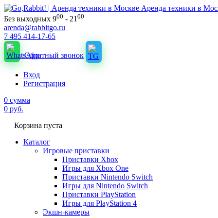
Аренда техники в Мос
00
00
Без выходных 9
- 21
arenda@rabbitgo.ru
7 495 414-17-65
Обратный звонок
Вход
Регистрация
0
сумма
0
руб.
Корзина пуста
Каталог
Игровые приставки
Приставки Xbox
Игры для Xbox One
Приставки Nintendo Switch
Игры для Nintendo Switch
Приставки PlayStation
Игры для PlayStation 4
Экшн-камеры