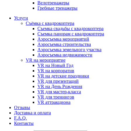
Велотренажеры
Гребные тренажеры
Услуги
Съёмка с квадрокоптера
Съемка свадьбы с квадрокоптера
Съемка панорам с квадрокоптера
Аэросъемка мероприятий
Аэросъемка строительства
Аэросъемка земельного участка
Аэросъемка недвижимости
VR на мероприятие
VR на Новый Год
VR на корпоратив
VR на детские праздники
VR для презентаций
VR на День Рождения
VR для мастер-класса
VR для тренингов
VR аттракциона
Отзывы
Доставка и оплата
F.A.Q.
Контакты