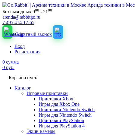
Аренда техники в Мос
00
00
Без выходных 9
- 21
arenda@rabbitgo.ru
7 495 414-17-65
Обратный звонок
Вход
Регистрация
0
сумма
0
руб.
Корзина пуста
Каталог
Игровые приставки
Приставки Xbox
Игры для Xbox One
Приставки Nintendo Switch
Игры для Nintendo Switch
Приставки PlayStation
Игры для PlayStation 4
Экшн-камеры