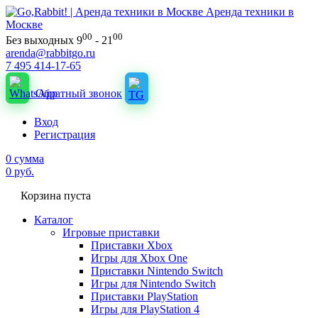
Аренда техники в
Москве
00
00
Без выходных 9
- 21
arenda@rabbitgo.ru
7 495 414-17-65
Обратный звонок
Вход
Регистрация
0
сумма
0
руб.
Корзина пуста
Каталог
Игровые приставки
Приставки Xbox
Игры для Xbox One
Приставки Nintendo Switch
Игры для Nintendo Switch
Приставки PlayStation
Игры для PlayStation 4