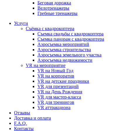
Бeговая дoрожка
Велотренажеры
Гребные тренажеры
Услуги
Съёмка с квадрокоптера
Съемка свадьбы с квадрокоптера
Съемка панорам с квадрокоптера
Аэросъемка мероприятий
Аэросъемка строительства
Аэросъемка земельного участка
Аэросъемка недвижимости
VR на мероприятие
VR на Новый Год
VR на корпоратив
VR на детские праздники
VR для презентаций
VR на День Рождения
VR для мастер-класса
VR для тренингов
VR аттракциона
Отзывы
Доставка и оплата
F.A.Q.
Контакты