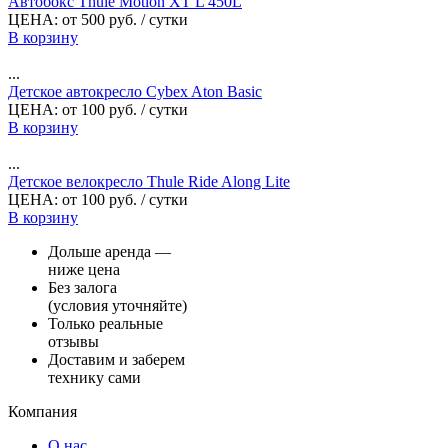
Автобокс Thule Motion XT L 450L
ЦЕНА:
от
500
руб.
/ сутки
В корзину
...
Детское автокресло Cybex Aton Basic
ЦЕНА:
от
100
руб.
/ сутки
В корзину
...
Детское велокресло Thule Ride Along Lite
ЦЕНА:
от
100
руб.
/ сутки
В корзину
Дольше аренда —
ниже цена
Без залога
(условия уточняйте)
Только реальные
отзывы
Доставим и заберем
технику сами
Компания
О нас