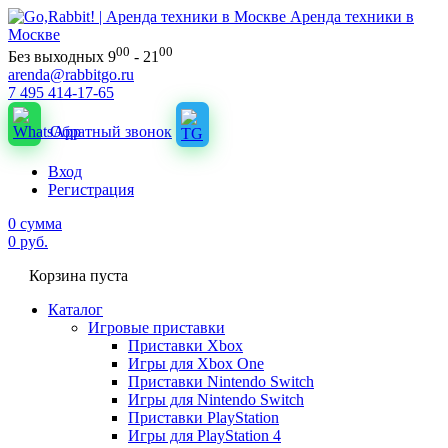
Аренда техники в
Москве
00
00
Без выходных 9
- 21
arenda@rabbitgo.ru
7 495 414-17-65
Обратный звонок
Вход
Регистрация
0
сумма
0
руб.
Корзина пуста
Каталог
Игровые приставки
Приставки Xbox
Игры для Xbox One
Приставки Nintendo Switch
Игры для Nintendo Switch
Приставки PlayStation
Игры для PlayStation 4