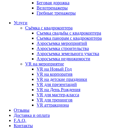
Бeговая дoрожка
Велотренажеры
Гребные тренажеры
Услуги
Съёмка с квадрокоптера
Съемка свадьбы с квадрокоптера
Съемка панорам с квадрокоптера
Аэросъемка мероприятий
Аэросъемка строительства
Аэросъемка земельного участка
Аэросъемка недвижимости
VR на мероприятие
VR на Новый Год
VR на корпоратив
VR на детские праздники
VR для презентаций
VR на День Рождения
VR для мастер-класса
VR для тренингов
VR аттракциона
Отзывы
Доставка и оплата
F.A.Q.
Контакты