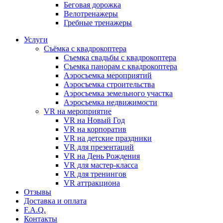
Бeговая дoрожка
Велотренажеры
Гребные тренажеры
Услуги
Съёмка с квадрокоптера
Съемка свадьбы с квадрокоптера
Съемка панорам с квадрокоптера
Аэросъемка мероприятий
Аэросъемка строительства
Аэросъемка земельного участка
Аэросъемка недвижимости
VR на мероприятие
VR на Новый Год
VR на корпоратив
VR на детские праздники
VR для презентаций
VR на День Рождения
VR для мастер-класса
VR для тренингов
VR аттракциона
Отзывы
Доставка и оплата
F.A.Q.
Контакты