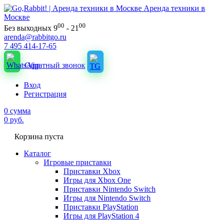
Аренда техники в
Москве
00
00
Без выходных 9
- 21
arenda@rabbitgo.ru
7 495 414-17-65
Обратный звонок
Вход
Регистрация
0
сумма
0
руб.
Корзина пуста
Каталог
Игровые приставки
Приставки Xbox
Игры для Xbox One
Приставки Nintendo Switch
Игры для Nintendo Switch
Приставки PlayStation
Игры для PlayStation 4