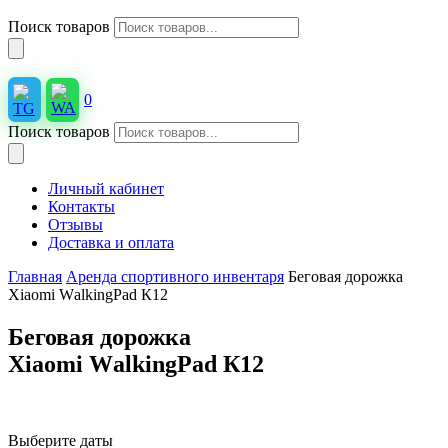
Поиск товаров
0
Поиск товаров
Личный кабинет
Контакты
Отзывы
Доставка и оплата
Главная
Аренда спортивного инвентаря
Беговая дорожка
Хiаomi WаlkingPаd К12
Беговая дорожка
Хiаomi WаlkingPаd К12
Выберите даты