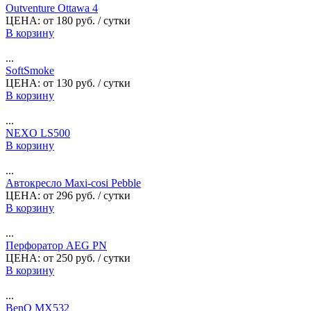
Outventure Ottawa 4
ЦЕНА:
от
180
руб.
/ сутки
В корзину
...
SoftSmoke
ЦЕНА:
от
130
руб.
/ сутки
В корзину
...
NEXO LS500
В корзину
...
Автокресло Maxi-cosi Pebble
ЦЕНА:
от
296
руб.
/ сутки
В корзину
...
Перфоратор AEG PN
ЦЕНА:
от
250
руб.
/ сутки
В корзину
...
BenQ MX532