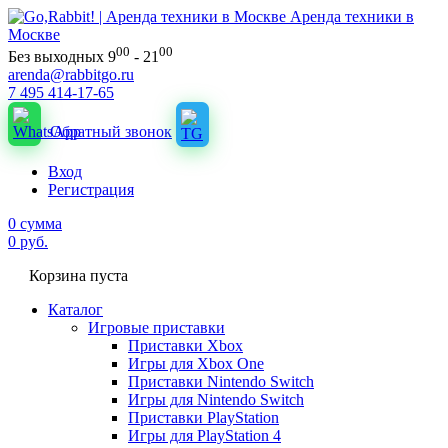
Аренда техники в
Москве
00
00
Без выходных 9
- 21
arenda@rabbitgo.ru
7 495 414-17-65
Обратный звонок
Вход
Регистрация
0
сумма
0
руб.
Корзина пуста
Каталог
Игровые приставки
Приставки Xbox
Игры для Xbox One
Приставки Nintendo Switch
Игры для Nintendo Switch
Приставки PlayStation
Игры для PlayStation 4