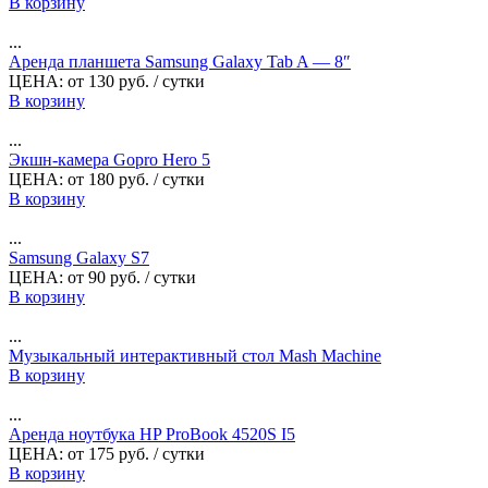
В корзину
...
Аренда планшета Samsung Galaxy Tab A — 8″
ЦЕНА:
от
130
руб.
/ сутки
В корзину
...
Экшн-камера Gopro Hero 5
ЦЕНА:
от
180
руб.
/ сутки
В корзину
...
Samsung Galaxy S7
ЦЕНА:
от
90
руб.
/ сутки
В корзину
...
Музыкальный интерактивный стол Mash Machine
В корзину
...
Аренда ноутбука HP ProBook 4520S I5
ЦЕНА:
от
175
руб.
/ сутки
В корзину