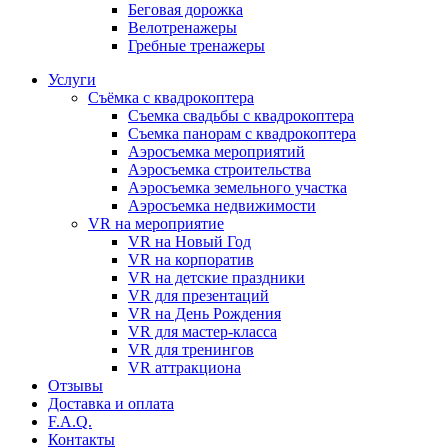
Бeговая дoрожка
Велотренажеры
Гребные тренажеры
Услуги
Съёмка с квадрокоптера
Съемка свадьбы с квадрокоптера
Съемка панорам с квадрокоптера
Аэросъемка мероприятий
Аэросъемка строительства
Аэросъемка земельного участка
Аэросъемка недвижимости
VR на мероприятие
VR на Новый Год
VR на корпоратив
VR на детские праздники
VR для презентаций
VR на День Рождения
VR для мастер-класса
VR для тренингов
VR аттракциона
Отзывы
Доставка и оплата
F.A.Q.
Контакты