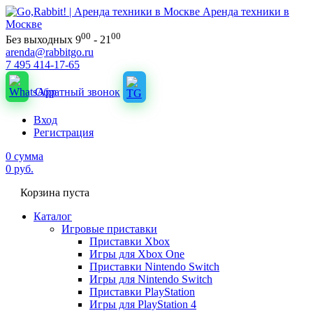
Аренда техники в
Москве
00
00
Без выходных 9
- 21
arenda@rabbitgo.ru
7 495 414-17-65
Обратный звонок
Вход
Регистрация
0
сумма
0
руб.
Корзина пуста
Каталог
Игровые приставки
Приставки Xbox
Игры для Xbox One
Приставки Nintendo Switch
Игры для Nintendo Switch
Приставки PlayStation
Игры для PlayStation 4