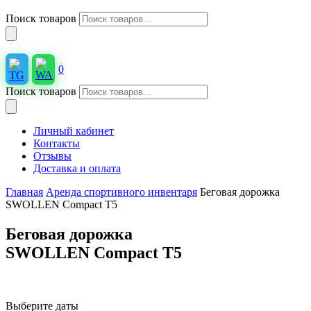
Поиск товаров
0
Поиск товаров
Личный кабинет
Контакты
Отзывы
Доставка и оплата
Главная
Аренда спортивного инвентаря
Беговая дорожка
SWОLLЕN Cоmpасt T5
Беговая дорожка
SWОLLЕN Cоmpасt T5
Выберите даты