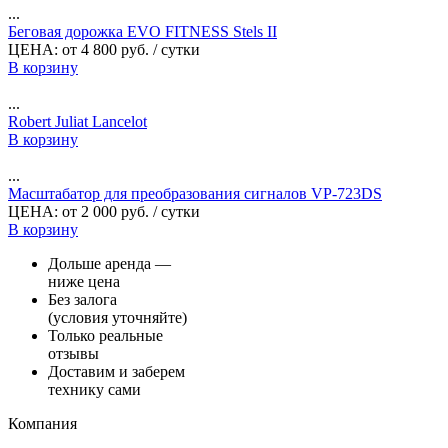
...
Беговая дорожка ЕVО FITNЕSS Stels II
ЦЕНА:
от
4 800
руб.
/ сутки
В корзину
...
Robert Juliat Lancelot
В корзину
...
Масштабатор для преобразования сигналов VP-723DS
ЦЕНА:
от
2 000
руб.
/ сутки
В корзину
Дольше аренда —
ниже цена
Без залога
(условия уточняйте)
Только реальные
отзывы
Доставим и заберем
технику сами
Компания