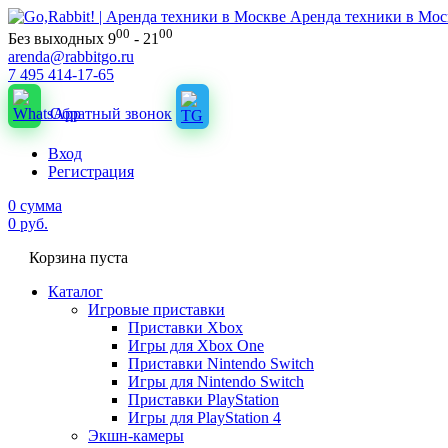
Аренда техники в Мос
00
00
Без выходных 9
- 21
arenda@rabbitgo.ru
7 495 414-17-65
Обратный звонок
Вход
Регистрация
0
сумма
0
руб.
Корзина пуста
Каталог
Игровые приставки
Приставки Xbox
Игры для Xbox One
Приставки Nintendo Switch
Игры для Nintendo Switch
Приставки PlayStation
Игры для PlayStation 4
Экшн-камеры