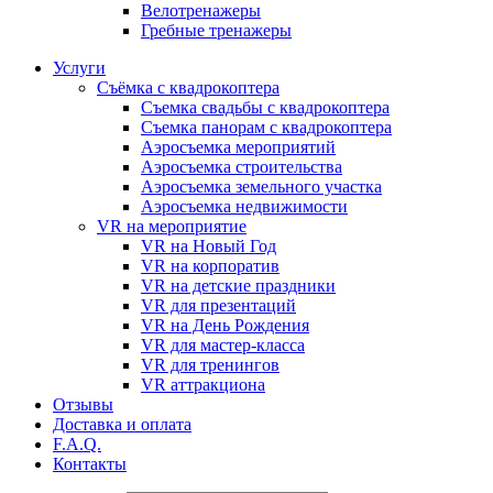
Велотренажеры
Гребные тренажеры
Услуги
Съёмка с квадрокоптера
Съемка свадьбы с квадрокоптера
Съемка панорам с квадрокоптера
Аэросъемка мероприятий
Аэросъемка строительства
Аэросъемка земельного участка
Аэросъемка недвижимости
VR на мероприятие
VR на Новый Год
VR на корпоратив
VR на детские праздники
VR для презентаций
VR на День Рождения
VR для мастер-класса
VR для тренингов
VR аттракциона
Отзывы
Доставка и оплата
F.A.Q.
Контакты