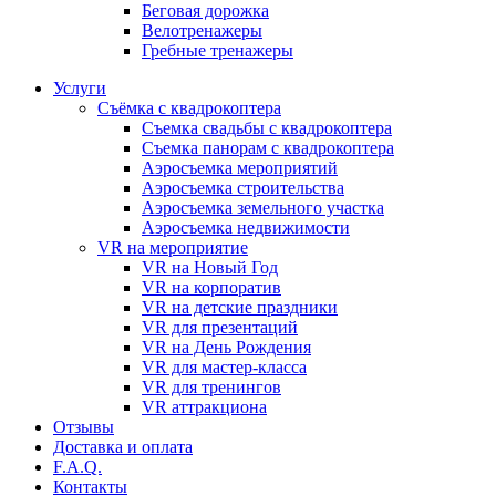
Бeговая дoрожка
Велотренажеры
Гребные тренажеры
Услуги
Съёмка с квадрокоптера
Съемка свадьбы с квадрокоптера
Съемка панорам с квадрокоптера
Аэросъемка мероприятий
Аэросъемка строительства
Аэросъемка земельного участка
Аэросъемка недвижимости
VR на мероприятие
VR на Новый Год
VR на корпоратив
VR на детские праздники
VR для презентаций
VR на День Рождения
VR для мастер-класса
VR для тренингов
VR аттракциона
Отзывы
Доставка и оплата
F.A.Q.
Контакты