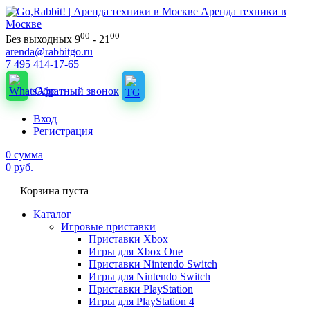
Аренда техники в
Москве
00
00
Без выходных 9
- 21
arenda@rabbitgo.ru
7 495 414-17-65
Обратный звонок
Вход
Регистрация
0
сумма
0
руб.
Корзина пуста
Каталог
Игровые приставки
Приставки Xbox
Игры для Xbox One
Приставки Nintendo Switch
Игры для Nintendo Switch
Приставки PlayStation
Игры для PlayStation 4